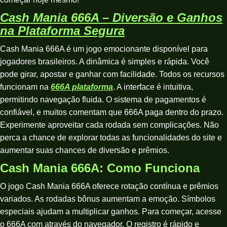
Cash Mania 666A – Diversão e Ganhos
na Plataforma Segura
Cash Mania 666A é um jogo emocionante disponível para
jogadores brasileiros. A dinâmica é simples e rápida. Você
pode girar, apostar e ganhar com facilidade. Todos os recursos
funcionam na
666A plataforma
. A interface é intuitiva,
permitindo navegação fluida. O sistema de pagamentos é
confiável, e muitos comentam que 666A paga dentro do prazo.
Experimente aproveitar cada rodada sem complicações. Não
perca a chance de explorar todas as funcionalidades do site e
aumentar suas chances de diversão e prêmios.
Cash Mania 666A: Como Funciona
O jogo Cash Mania 666A oferece rotação contínua e prêmios
variados. As rodadas bônus aumentam a emoção. Símbolos
especiais ajudam a multiplicar ganhos. Para começar, acesse
o 666A com através do navegador. O registro é rápido e