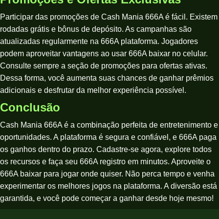
Participar das promoções de Cash Mania 666A é fácil. Existem
rodadas grátis e bônus de depósito. As campanhas são
atualizadas regularmente na 666A plataforma. Jogadores
podem aproveitar vantagens ao usar 666A baixar no celular.
Consulte sempre a seção de promoções para ofertas ativas.
Dessa forma, você aumenta suas chances de ganhar prêmios
adicionais e desfrutar da melhor experiência possível.
Conclusão
Cash Mania 666A é a combinação perfeita de entretenimento e
oportunidades. A plataforma é segura e confiável, e 666A paga
os ganhos dentro do prazo. Cadastre-se agora, explore todos
os recursos e faça seu 666A registro em minutos. Aproveite o
666A baixar para jogar onde quiser. Não perca tempo e venha
experimentar os melhores jogos na plataforma. A diversão está
garantida, e você pode começar a ganhar desde hoje mesmo!