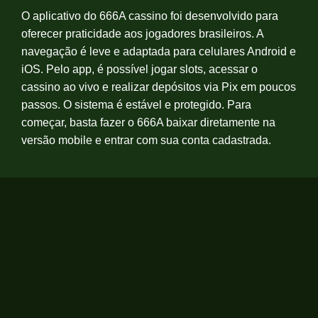
O aplicativo do 666A cassino foi desenvolvido para
oferecer praticidade aos jogadores brasileiros. A
navegação é leve e adaptada para celulares Android e
iOS. Pelo app, é possível jogar slots, acessar o
cassino ao vivo e realizar depósitos via Pix em poucos
passos. O sistema é estável e protegido. Para
começar, basta fazer o 666A baixar diretamente na
versão mobile e entrar com sua conta cadastrada.